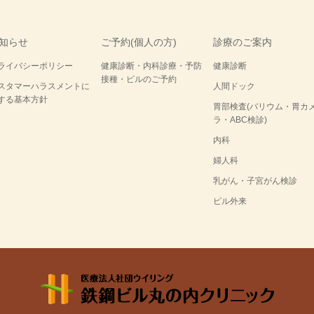
知らせ
ご予約(個人の方)
診療のご案内
ライバシーポリシー
健康診断・内科診療・予防
健康診断
接種・ピルのご予約
スタマーハラスメントに
人間ドック
する基本方針
胃部検査(バリウム・胃カ
ラ・ABC検診)
内科
婦人科
乳がん・子宮がん検診
ピル外来